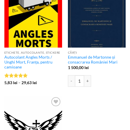
favorite
favorite
ETICHETE, AUTOCOLANTE, STICKERE
CĂRȚI
Autocolant Angles Morts /
Emmanuel de Martonne și
Unghi Mort, Franța, pentru
consacrarea României Mari
camioane
1 500,00
lei
Cantitate Emmanuel de Martonne 
Evaluat la
Interval
5,83
lei
–
29,63
lei
de
5
din 5
prețuri:
5,83 lei
până
la
29,63 lei
Adaugă
la
favorite